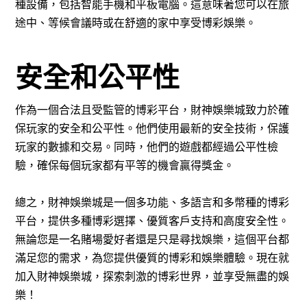
種設備，包括智能手機和平板電腦。這意味著您可以在旅
能、遊戲種類與安全性介紹
途中、等候會議時或在舒適的家中享受博彩娛樂。
如何在線上娛樂城換現金？哪
些平台提供此服務？完整介紹
財神娛樂城 炸金花規則玩法教
安全和公平性
學與策略指南
財神娛樂城評價全解析：合法
性、遊戲種類與玩家體驗全面
作為一個合法且受監管的博彩平台，財神娛樂城致力於確
介紹
保玩家的安全和公平性。他們使用最新的安全技術，保護
財神娛樂城真的存在嗎？揭露
玩家的數據和交易。同時，他們的遊戲都經過公平性檢
「娛樂城找不到」背後的詐騙
驗，確保每個玩家都有平等的機會贏得獎金。
陷阱！
財神娛樂城盜法老墓RTP 95.6
3% 最高贏3000倍獎金
總之，財神娛樂城是一個多功能、多語言和多幣種的博彩
財神娛樂城全攻略｜優惠介
平台，提供多種博彩選擇、優質客戶支持和高度安全性。
紹、遊戲系統與介面評價
無論您是一名賭場愛好者還是只是尋找娛樂，這個平台都
財神娛樂城539×六合彩×天天
滿足您的需求，為您提供優質的博彩和娛樂體驗。現在就
樂全玩法＋報牌攻略
加入財神娛樂城，探索刺激的博彩世界，並享受無盡的娛
財神娛樂城獨家線上娛樂結合
樂！
視覺震撼！精選人氣女星主題