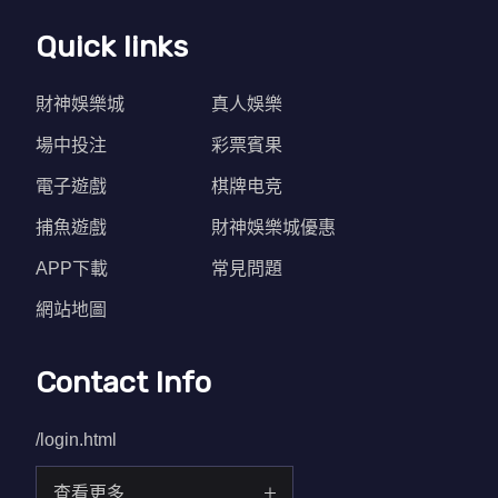
Quick links
財神娛樂城
真人娛樂
場中投注
彩票賓果
電子遊戲
棋牌电竞
捕魚遊戲
財神娛樂城優惠
APP下載
常見問題
網站地圖
Contact Info
/login.html
查看更多