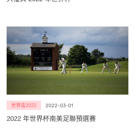
世界盃2022
2022-03-01
2022 年世界杯南美足聯預選賽