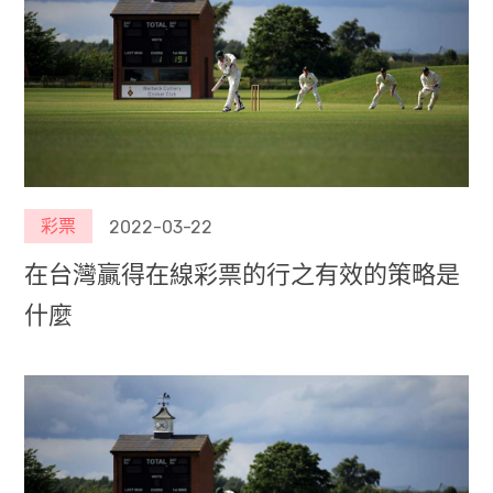
彩票
2022-03-22
在台灣贏得在線彩票的行之有效的策略是
什麼