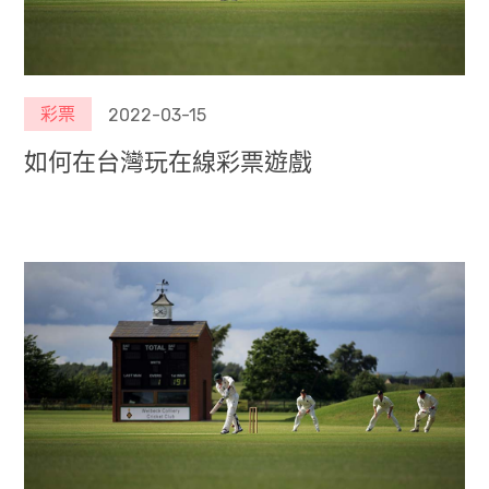
彩票
2022-03-15
如何在台灣玩在線彩票遊戲