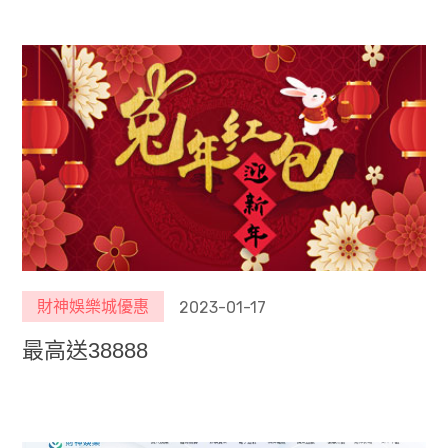
財神娛樂城優惠
2023-01-17
最高送38888