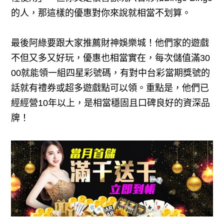
的人，那這樣的優惠對你來說就相當不划算。
最後阿綠要跟大家推薦
財神娛樂城
！他們家的遊戲
不但又多又好玩，優惠也相當實在，每次儲值滿30
00就能領一組四星彩號碼，有對中台彩當期獎號的
話就有禮券或超多遊戲點可以領。重點是，他們已
經經營10年以上，是相當穩固且口碑良好的資深品
牌！