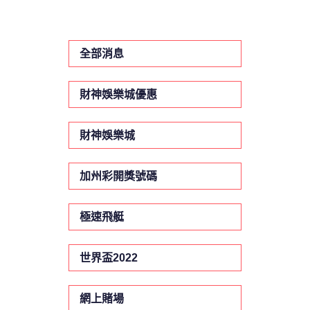
捕魚遊戲
財神娛樂城優惠
全部消息
APP下載
財神娛樂城優惠
常見問題
財神娛樂城
加州彩開獎號碼
極速飛艇
世界盃2022
網上賭場