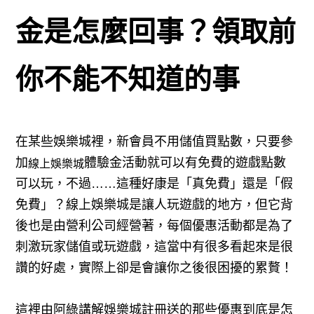
金是怎麼回事？領取前
你不能不知道的事
在某些娛樂城裡，新會員不用儲值買點數，只要參
加
體驗金活動就可以有免費的遊戲點數
線上娛樂城
可以玩，不過……這種好康是「真免費」還是「假
免費」？線上娛樂城是讓人玩遊戲的地方，但它背
後也是由營利公司經營著，每個優惠活動都是為了
刺激玩家儲值或玩遊戲，這當中有很多看起來是很
讚的好處，實際上卻是會讓你之後很困擾的累贅！
這裡由阿綠講解
娛樂城註冊送
的那些優惠到底是怎