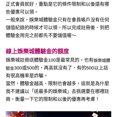
正式會員就好，重點是它的條件限制和以後還有哪
些優惠可以領。
一般來說，
娛樂城體驗金
只有在會員帳戶沒有任何
儲值紀錄的時候才可以領，所以完成註冊後、到把
體驗金用完之前都先不要儲值喔～
線上娛樂城體驗金的額度
娛樂城註冊送體驗金100
是最常見的，也有
娛樂城體
300或500的，再高就沒有了、有的500以上話
驗金
有很高機率是詐騙。
當然，體驗金越高、限制也會越多，這就是為什麼
我不建議以「送最多的娛樂城」去挑選要在哪裡註
冊，衡量一下它的限制和以後的優惠再考慮！