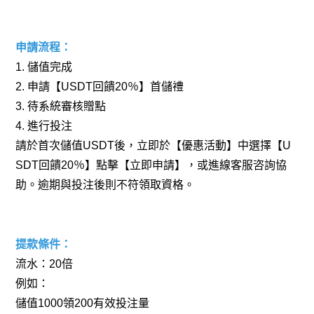
申請流程：
1. 儲值完成
2. 申請【USDT回饋20％】首儲禮
3. 待系統審核贈點
4. 進行投注
請於首次儲值USDT後，立即於【優惠活動】中選擇【U
SDT回饋20％】點擊【立即申請】，或進線客服咨詢協
助。逾期與投注後則不符領取資格。
提款條件：
流水：20倍
例如：
儲值1000領200有效投注量